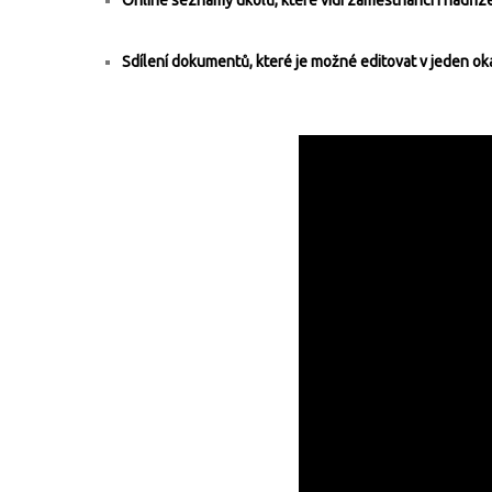
Online seznamy úkolů, které vidí zaměstnanci i nadříz
Sdílení dokumentů, které je možné editovat v jeden oka