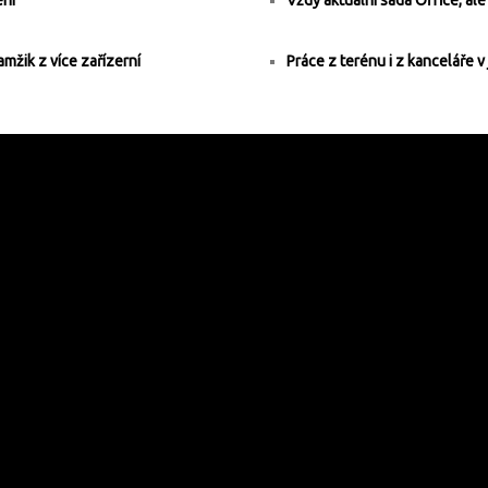
ení
Vždy aktuální sada Office, al
mžik z více zařízerní
Práce z terénu i z kanceláře 