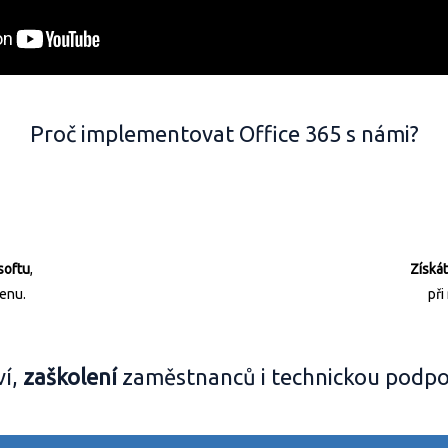
Proč implementovat Office 365 s námi?
softu
,
Získá
enu.
při
ví,
zaškolení
zaměstnanců i technickou podpor