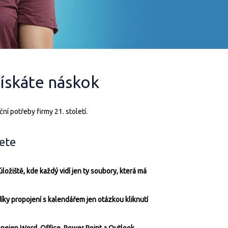
ískáte náskok
í potřeby firmy 21. století.
dete
ožiště, kde každý vidí jen ty soubory, která má
íky propojení s kalendářem jen otázkou kliknutí