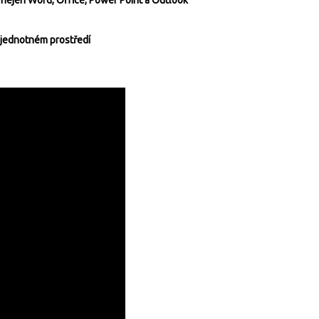
e nejen Word, Office, Power Point a Outlook
v jednotném prostředí